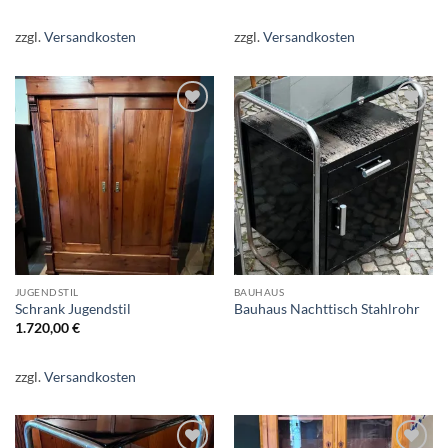
zzgl.
Versandkosten
zzgl.
Versandkosten
Auf die
Auf die
Wunschliste
Wunschliste
JUGENDSTIL
BAUHAUS
Schrank Jugendstil
Bauhaus Nachttisch Stahlrohr
1.720,00
€
zzgl.
Versandkosten