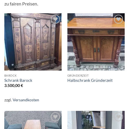
zu fairen Preisen.
Auf die
Auf die
Wunschliste
Wunschliste
BAROCK
GRÜNDERZEIT
Schrank Barock
Halbschrank Gründerzeit
3.500,00
€
zzgl.
Versandkosten
Auf die
Auf die