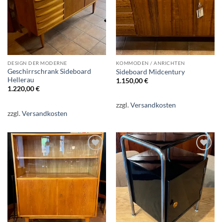
DESIGN DER MODERNE
KOMMODEN / ANRICHTEN
Geschirrschrank Sideboard
Sideboard Midcentury
Hellerau
1.150,00
€
1.220,00
€
zzgl.
Versandkosten
zzgl.
Versandkosten
Auf die
Auf die
Wunschliste
Wunschliste