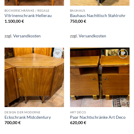
BÜCHERSCHRÄNKE / REGALE
BAUHAUS
Vitrinenschrank Hellerau
Bauhaus Nachttisch Stahlrohr
1.100,00
€
750,00
€
zzgl.
Versandkosten
zzgl.
Versandkosten
Auf die
Auf die
Wunschliste
Wunschliste
DESIGN DER MODERNE
ART DÉCO
Eckschrank Midcdentury
Paar Nachtschränke Art Deco
700,00
€
620,00
€