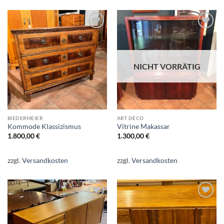
Auf die
Auf die
Wunschliste
Wunschliste
NICHT VORRÄTIG
BIEDERMEIER
ART DÉCO
Kommode Klassizismus
Vitrine Makassar
1.800,00
€
1.300,00
€
zzgl.
Versandkosten
zzgl.
Versandkosten
Auf die
Auf die
Wunschliste
Wunschliste