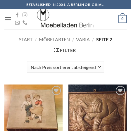
Zum
ESTABLISHED IN 2001. A BERLIN ORIGINAL.
Inhalt
springen
0
START
/
MÖBELARTEN
/
VARIA
/
SEITE 2
FILTER
Auf die
Auf die
Wunschliste
Wunschliste