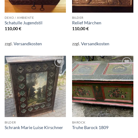
DEKO / AMBIENTE
BILDER
Schatulle Jugendstil
Relief Märchen
110,00
€
110,00
€
zzgl.
Versandkosten
zzgl.
Versandkosten
Auf die
Auf die
Wunschliste
Wunschliste
BILDER
BAROCK
Schrank Marie Luise Kirschner
Truhe Barock 1809