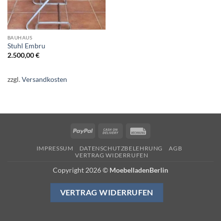
BAUHAUS
Stuhl Embru
2.500,00
€
zzgl.
Versandkosten
PayPal
Cash
Rechung
On
IMPRESSUM
DATENSCHUTZBELEHRUNG
AGB
Delivery
VERTRAG WIDERRUFEN
Copyright 2026 ©
MoebelladenBerlin
VERTRAG WIDERRUFEN