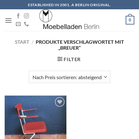
Zum
ESTABLISHED IN 2001. A BERLIN ORIGINAL.
Inhalt
springen
0
START
/
PRODUKTE VERSCHLAGWORTET MIT
„BREUER“
FILTER
Auf die
Wunschliste