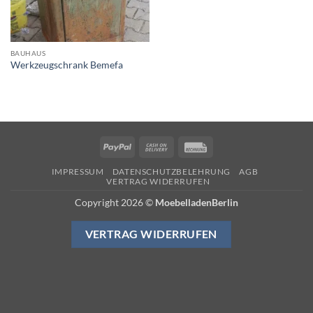
BAUHAUS
Werkzeugschrank Bemefa
PayPal
Cash
Rechung
On
IMPRESSUM
DATENSCHUTZBELEHRUNG
AGB
Delivery
VERTRAG WIDERRUFEN
Copyright 2026 ©
MoebelladenBerlin
VERTRAG WIDERRUFEN