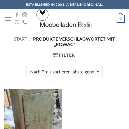
Zum
ESTABLISHED IN 2001. A BERLIN ORIGINAL.
Inhalt
springen
0
START
/
PRODUKTE VERSCHLAGWORTET MIT
„ROWAC“
FILTER
Auf die
Wunschliste