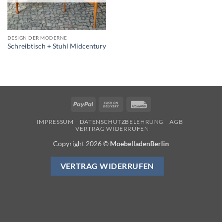
DESIGN DER MODERNE
Schreibtisch + Stuhl Midcentury
PayPal
Cash
Rechung
On
IMPRESSUM
DATENSCHUTZBELEHRUNG
AGB
Delivery
VERTRAG WIDERRUFEN
Copyright 2026 ©
MoebelladenBerlin
VERTRAG WIDERRUFEN