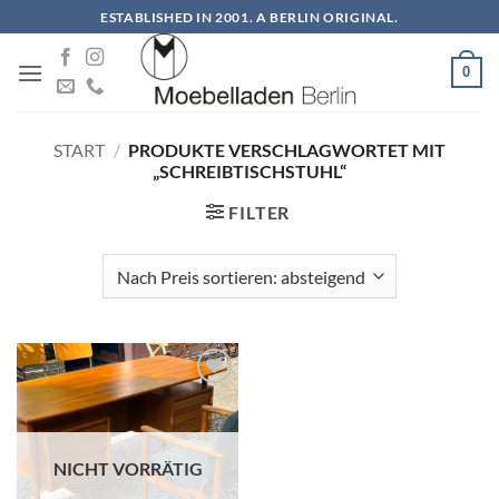
Zum
ESTABLISHED IN 2001. A BERLIN ORIGINAL.
Inhalt
springen
0
START
/
PRODUKTE VERSCHLAGWORTET MIT
„SCHREIBTISCHSTUHL“
FILTER
Auf die
Wunschliste
NICHT VORRÄTIG