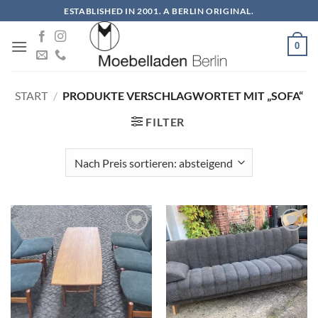
Zum
ESTABLISHED IN 2001. A BERLIN ORIGINAL.
Inhalt
springen
0
START
/
PRODUKTE VERSCHLAGWORTET MIT „SOFA“
FILTER
Auf die
Auf die
Wunschliste
Wunschliste