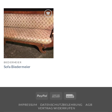
Auf die
Wunschliste
BIEDERMEIER
Sofa Biedermeier
PayPal
Cash
Rechung
On
IMPRESSUM
DATENSCHUTZBELEHRUNG
AGB
Delivery
VERTRAG WIDERRUFEN