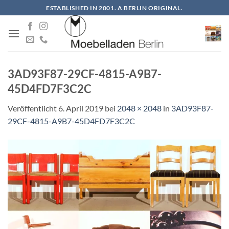
Zum
ESTABLISHED IN 2001. A BERLIN ORIGINAL.
Inhalt
springen
3AD93F87-29CF-4815-A9B7-
45D4FD7F3C2C
Veröffentlicht
6. April 2019
bei
2048 × 2048
in
3AD93F87-
29CF-4815-A9B7-45D4FD7F3C2C