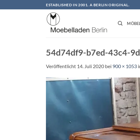
Zum
ESTABLISHED IN 2001. A BERLIN ORIGINAL.
Inhalt
springen
MÖBE
54d74df9-b7ed-43c4-9
Veröffentlicht
14. Juli 2020
bei
900 × 1053
i