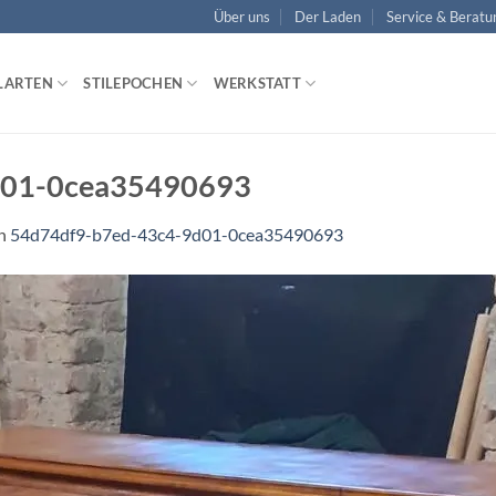
Über uns
Der Laden
Service & Beratu
LARTEN
STILEPOCHEN
WERKSTATT
d01-0cea35490693
n
54d74df9-b7ed-43c4-9d01-0cea35490693