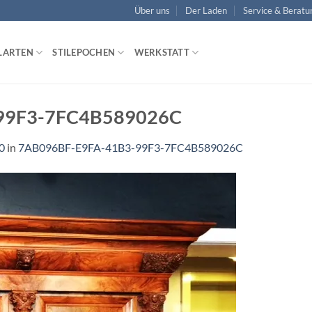
Über uns
Der Laden
Service & Beratu
LARTEN
STILEPOCHEN
WERKSTATT
99F3-7FC4B589026C
0
in
7AB096BF-E9FA-41B3-99F3-7FC4B589026C