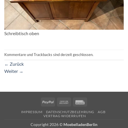
Schreibtisch oben
Kommentare und Trackbacks sind derzeit geschlossen.
←
Zurück
Weiter
→
PayPal
Cash
Rechung
On
IMPRESSUM
DATENSCHUTZBELEHRUNG
AGB
Delivery
VERTRAG WIDERRUFEN
Copyright 2026 ©
MoebelladenBerlin