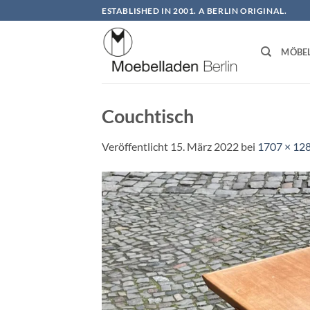
Zum
ESTABLISHED IN 2001. A BERLIN ORIGINAL.
Inhalt
springen
MÖBE
Couchtisch
Veröffentlicht
15. März 2022
bei
1707 × 12