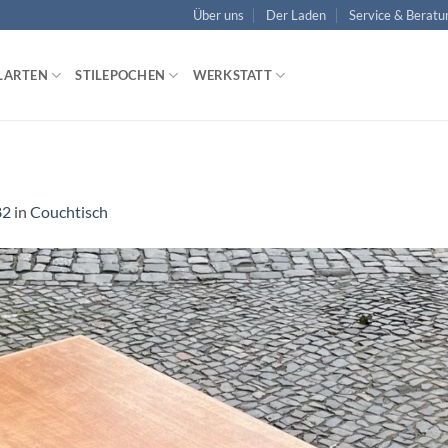
Über uns
Der Laden
Service & Beratu
LARTEN
STILEPOCHEN
WERKSTATT
82
in
Couchtisch