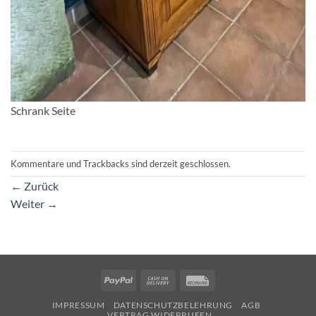
Schrank Seite
Kommentare und Trackbacks sind derzeit geschlossen.
←
Zurück
Weiter
→
PayPal
Cash
Rechung
On
IMPRESSUM
DATENSCHUTZBELEHRUNG
AGB
Delivery
VERTRAG WIDERRUFEN