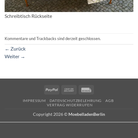
Schreibtisch Rückseite
Kommentare und Trackbacks sind derzeit geschlossen.
←
Zurück
Weiter
→
PayPal
Cash
Rechung
On
IMPRESSUM
DATENSCHUTZBELEHRUNG
AGB
Delivery
VERTRAG WIDERRUFEN
Copyright 2026 ©
MoebelladenBerlin