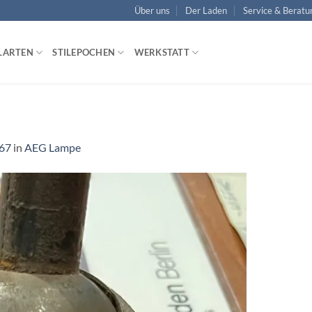
Über uns
Der Laden
Service & Beratu
LARTEN
STILEPOCHEN
WERKSTATT
467
in
AEG Lampe