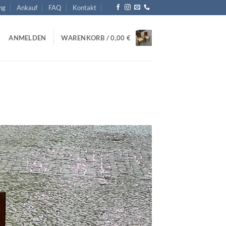
ng
Ankauf
FAQ
Kontakt
ANMELDEN
WARENKORB /
0,00
€