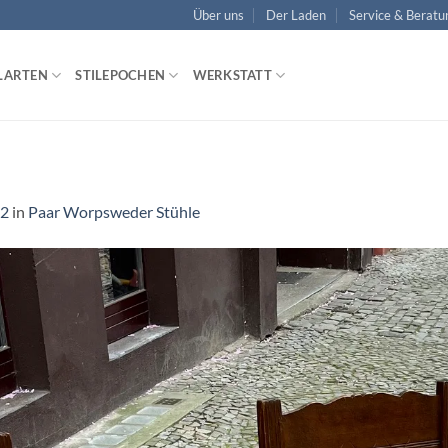
Über uns
Der Laden
Service & Beratu
LARTEN
STILEPOCHEN
WERKSTATT
12
in
Paar Worpsweder Stühle