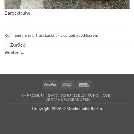
Barocktruhe
Kommentare und Trackbacks sind derzeit geschlossen.
←
Zurück
Weiter
→
PayPal
Cash
Rechung
On
IMPRESSUM
DATENSCHUTZBELEHRUNG
AGB
Delivery
VERTRAG WIDERRUFEN
Copyright 2026 ©
MoebelladenBerlin