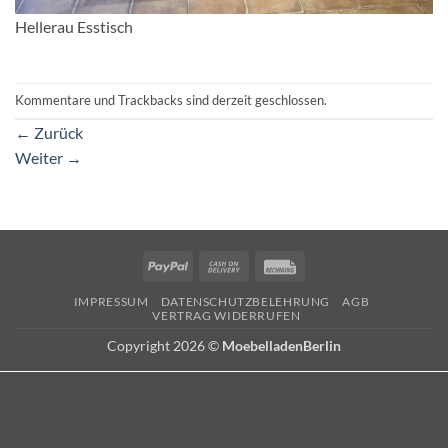
Hellerau Esstisch
Kommentare und Trackbacks sind derzeit geschlossen.
←
Zurück
Weiter
→
PayPal
Cash
Rechung
On
IMPRESSUM
DATENSCHUTZBELEHRUNG
AGB
Delivery
VERTRAG WIDERRUFEN
Copyright 2026 ©
MoebelladenBerlin