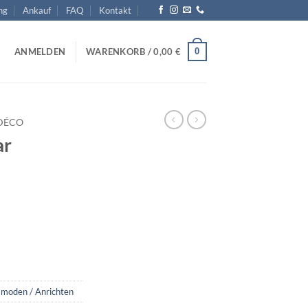
ng
Ankauf
FAQ
Kontakt
0
ANMELDEN
WARENKORB /
0,00
€
DÉCO
ar
moden / Anrichten