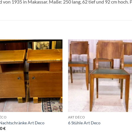
d von 1935 in Makassar. Maße: 250 lang, 62 tief und 92 cm hoch. P
Auf die
Auf di
Wunschliste
Wunschli
DÉCO
ART DÉCO
Nachtschränke Art Deco
6 Stühle Art Deco
00
€