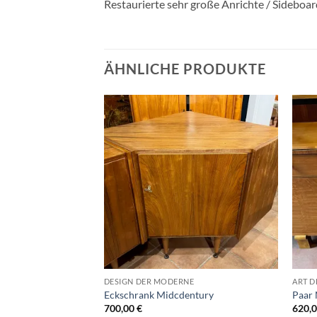
Restaurierte sehr große Anrichte / Sideboar
ÄHNLICHE PRODUKTE
Auf die
Auf die
Wunschliste
Wunschliste
DESIGN DER MODERNE
ART 
Eckschrank Midcdentury
Paar 
700,00
€
620,