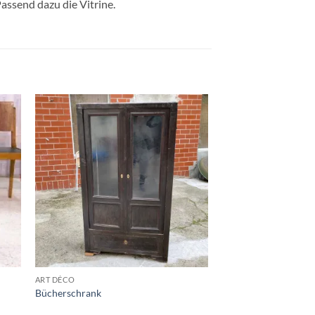
assend dazu die Vitrine.
e
Auf die
ste
Wunschliste
ART DÉCO
Bücherschrank