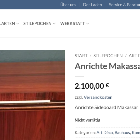
Über uns
Der Laden
Service & Beratu
LARTEN
STILEPOCHEN
WERKSTATT
START
/
STILEPOCHEN
/
ART 
Anrichte Makass
Auf die
Wunschliste
2.100,00
€
zzgl.
Versandkosten
Anrichte Sideboard Makassar
Nicht vorrätig
Kategorien:
Art Déco
,
Bauhaus
,
Kom