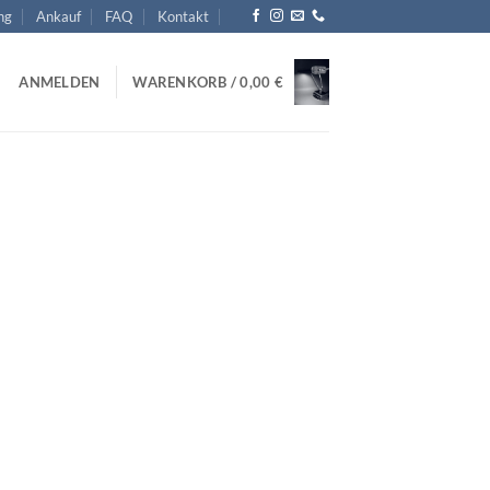
ng
Ankauf
FAQ
Kontakt
ANMELDEN
WARENKORB /
0,00
€