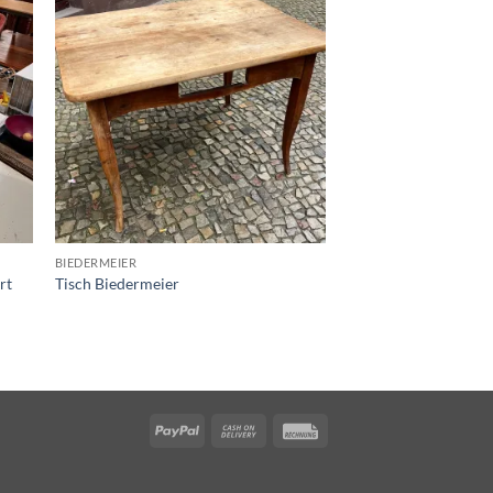
e
Auf die
ste
Wunschliste
BIEDERMEIER
rt
Tisch Biedermeier
PayPal
Cash
Rechung
On
Delivery