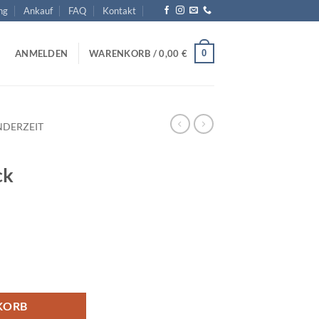
ng
Ankauf
FAQ
Kontakt
0
ANMELDEN
WARENKORB /
0,00
€
DERZEIT
ck
KORB