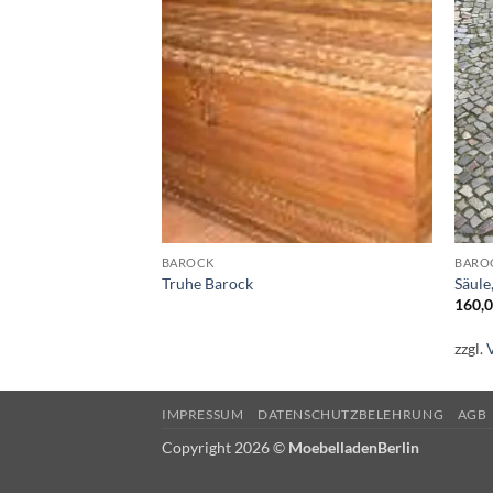
Auf die
Auf die
Wunschliste
Wunschliste
BAROCK
BARO
Truhe Barock
Säule
160,
zzgl.
IMPRESSUM
DATENSCHUTZBELEHRUNG
AGB
Copyright 2026 ©
MoebelladenBerlin