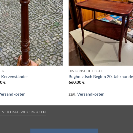
Auf die
Auf di
Wunschliste
Wunschli
CK
HISTORISCHE TISCHE
, Kerzenständer
Bugholztisch Beginn 20. Jahrhunde
00
€
660,00
€
Versandkosten
zzgl.
Versandkosten
VERTRAG WIDERRUFEN