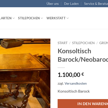
Über uns
Der Laden
Service & Beratu
LARTEN
STILEPOCHEN
WERKSTATT
START
/
STILEPOCHEN
/
GRÜN
Konsoltisch
Auf die
Barock/Neobaro
Wunschliste
1.100,00
€
zzgl.
Versandkosten
Konsoltisch Barock
IN DEN WAREN