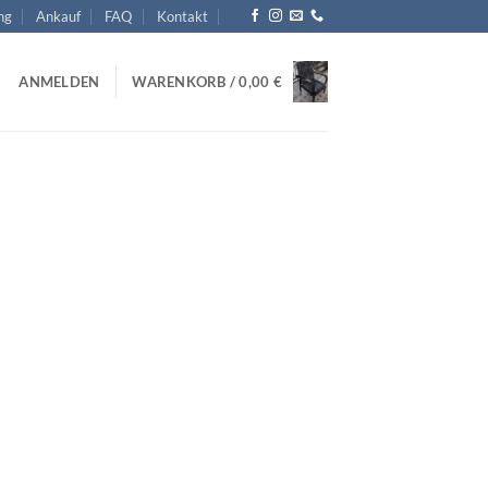
ng
Ankauf
FAQ
Kontakt
ANMELDEN
WARENKORB /
0,00
€