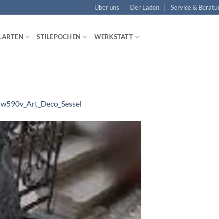
Über uns
Der Laden
Service & Beratu
LARTEN
STILEPOCHEN
WERKSTATT
n
w590v_Art_Deco_Sessel