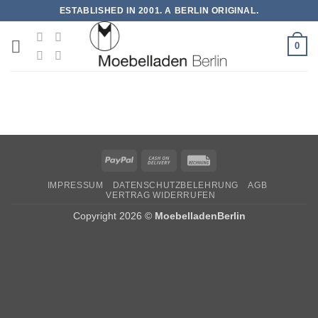
Zum
ESTABLISHED IN 2001. A BERLIN ORIGINAL.
Inhalt
springen
0
PayPal
Cash
Rechung
On
IMPRESSUM
DATENSCHUTZBELEHRUNG
AGB
Delivery
VERTRAG WIDERRUFEN
Copyright 2026 ©
MoebelladenBerlin