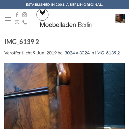
Zum
ESTABLISHED IN 2001. A BERLIN ORIGINAL.
Inhalt
springen
IMG_6139 2
Veröffentlicht
9. Juni 2019
bei
3024 × 3024
in
IMG_6139 2